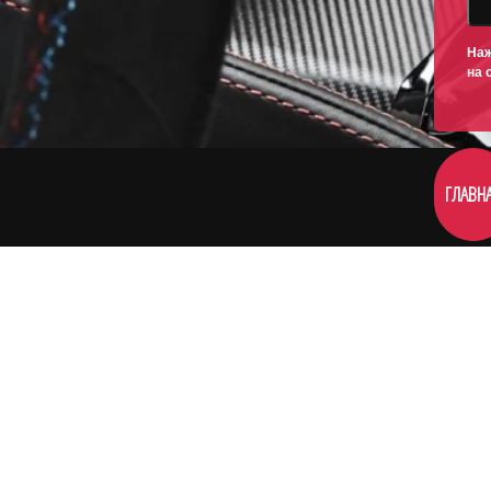
Наж
на 
ГЛАВН