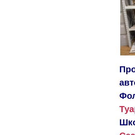
Про
авт
Фол
Туа
Шк