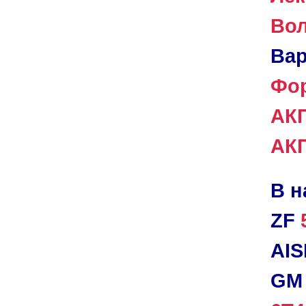
Во
Ва
Фо
АК
АКП
В н
ZF
AIS
G