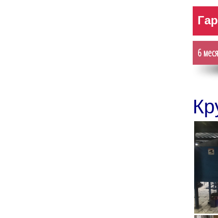
Гар
Гар
6 мес
6 мес
Кр