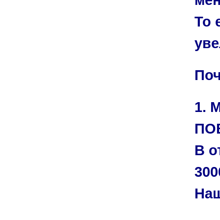
То 
уве
Поч
1.
ПО
В о
300
Наш