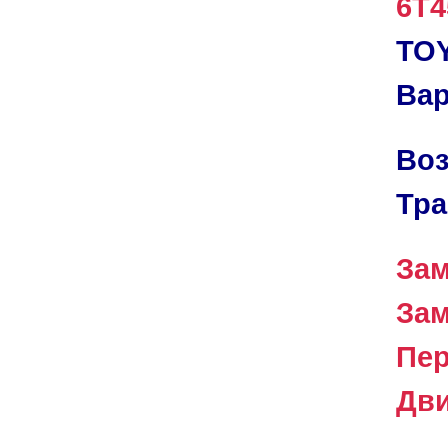
6T4
TO
Ва
Воз
Тра
За
Зам
Пер
Дви