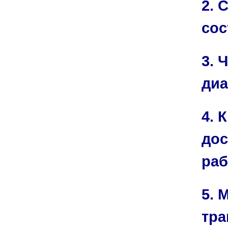
2. 
сос
3. 
диа
4. 
дос
раб
5. 
тра