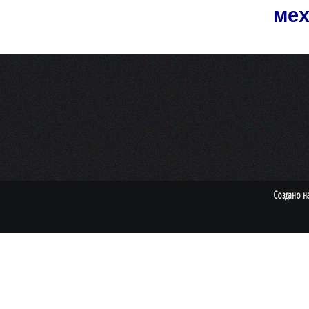
мех
Создано н