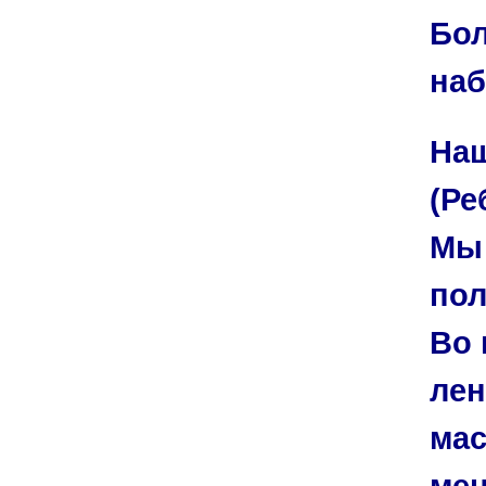
Бол
наб
Наш
(Ре
Мы 
по
Во 
лен
мас
мен