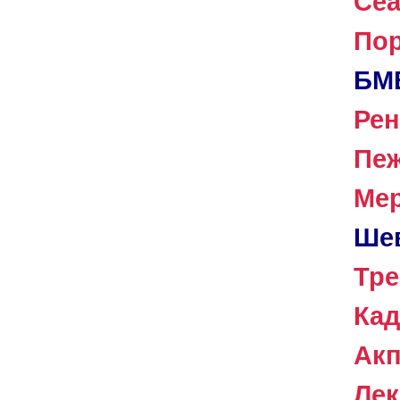
Сеа
По
БМ
Рен
Пе
Ме
Ше
Тре
Кад
Акп
Лек