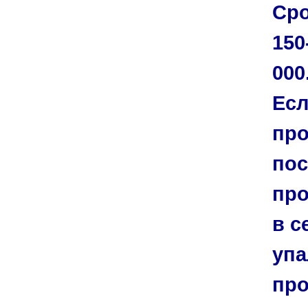
Сро
150
000
Есл
про
пос
про
в с
упа
про