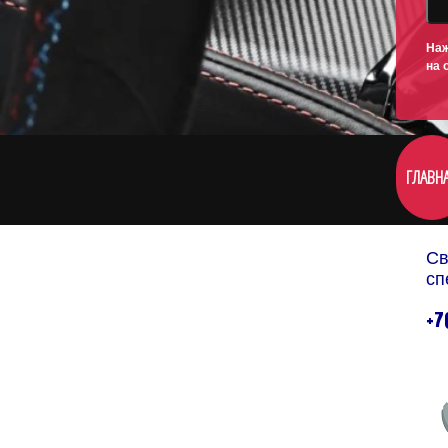
Наж
на 
ГЛАВН
Св
сп
+7